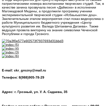
патриотическими номера воспитанники творческих студий. Так, в
качестве зачина прозвучала песня «Даймохк» в исполнении
Магомадовой Медины, а продолжили программу ученики
экспериментальной творческой студии «Исбаьхьаллин дош».
Заключительным этапом мероприятия стал показ видеоролика о
работе Муниципального бюджетного учреждения «Центр
культурного развития им. Валида Шитаевича Дагаева». Также
ведущая провела викторину на знание символики Чеченской
Республики и города Грозного.
E-mail:
ckr_grozny@mail.ru
Телефон:
8(988)905-78-29
Адрес: г. Грозный, ул. У. А. Садаева, 35
График и время работы: Понедельник — пятница: с 09:00